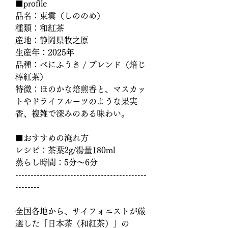
■profile
品名：東雲（しののめ）
種類：和紅茶
産地：静岡県牧之原
生産年：2025年
品種：べにふうき / ブレンド（焙じ
棒紅茶）
特徴：ほのかな焙煎香と、マスカッ
トやドライフルーツのような果実
香、複雑で深みのある味わい。
■おすすめの淹れ方
レシピ：茶葉2g/湯量180ml
蒸らし時間：5分～6分
-------------------------------------------
--------
全国各地から、サイフォニストが厳
選した「日本茶（和紅茶）」の