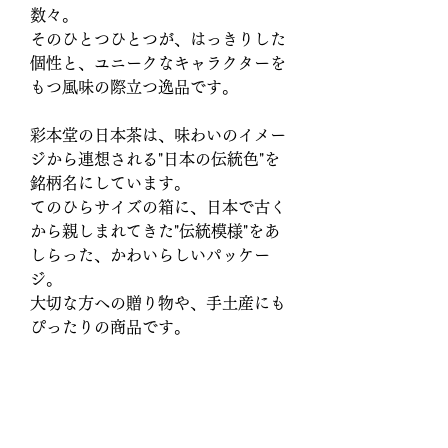
数々。
そのひとつひとつが、はっきりした
個性と、ユニークなキャラクターを
もつ風味の際立つ逸品です。
彩本堂の日本茶は、味わいのイメー
ジから連想される"日本の伝統色"を
銘柄名にしています。
てのひらサイズの箱に、日本で古く
から親しまれてきた"伝統模様"をあ
しらった、かわいらしいパッケー
ジ。
大切な方への贈り物や、手土産にも
ぴったりの商品です。
※贈答用には、
日本茶ギフト箱
もご
用意しています。
2個用、3個用がありますので、ご入
用のお客様は、合わせて
日本茶ギフ